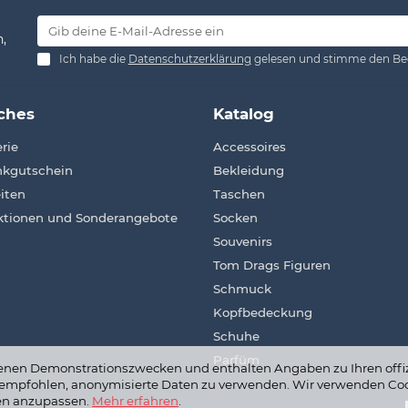
,
Ich habe die
Datenschutzerklärung
gelesen und stimme den Be
iches
Katalog
rie
Accessoires
kgutschein
Bekleidung
iten
Taschen
tionen und Sonderangebote
Socken
Souvenirs
Tom Drags Figuren
Schmuck
Kopfbedeckung
Schuhe
Parfüm
ienen Demonstrationszwecken und enthalten Angaben zu Ihren offiz
rd empfohlen, anonymisierte Daten zu verwenden. Wir verwenden Coo
ien anzupassen.
Mehr erfahren
.