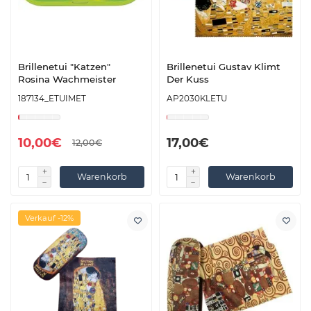
Brillenetui "Katzen"
Brillenetui Gustav Klimt
Rosina Wachmeister
Der Kuss
187134_ETUIMET
AP2030KLETU
10,00€
17,00€
12,00€
Warenkorb
Warenkorb
Verkauf -12%