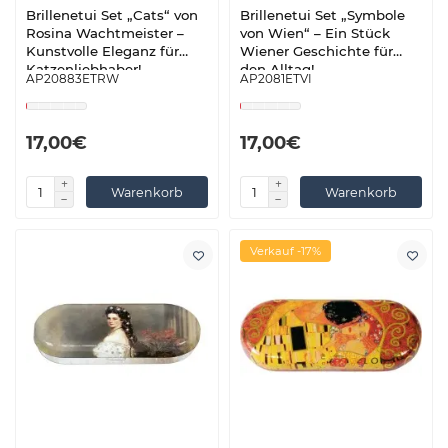
Brillenetui Set „Cats“ von
Brillenetui Set „Symbole
Rosina Wachtmeister –
von Wien“ – Ein Stück
Kunstvolle Eleganz für
Wiener Geschichte für
Katzenliebhaber!
den Alltag!
AP20883ETRW
AP2081ETVI
17,00€
17,00€
Warenkorb
Warenkorb
Verkauf -17%