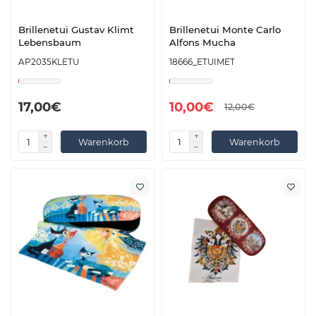
Brillenetui Gustav Klimt
Brillenetui Monte Carlo
Lebensbaum
Alfons Mucha
AP2035KLETU
18666_ETUIMET
17,00€
10,00€
12,00€
Warenkorb
Warenkorb