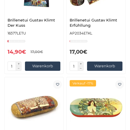
Brillenetui Gustav Klimt
Brillenetui Gustav Klimt
Der Kuss
Erfühllung
16577LETU
AP2034ETKL
14,90€
17,00€
17,00€
Warenkorb
Warenkorb
Verkauf -17%