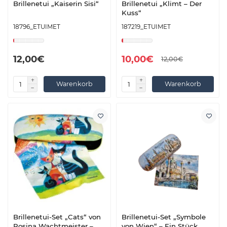
Brillenetui „Kaiserin Sisi“
Brillenetui „Klimt – Der
Kuss“
18796_ETUIMET
187219_ETUIMET
12,00€
10,00€
12,00€
Warenkorb
Warenkorb
Brillenetui-Set „Cats“ von
Brillenetui-Set „Symbole
Rosina Wachtmeister –
von Wien“ – Ein Stück